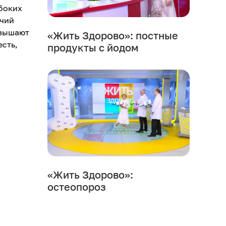
боких
ячий
овышают
«Жить Здорово»: постные
есть,
продукты с йодом
«Жить Здорово»:
остеопороз