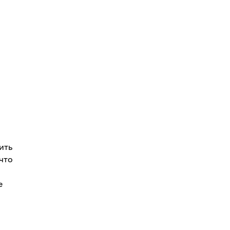
ить
что
е