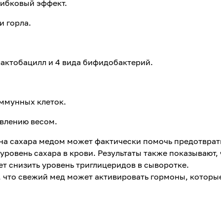
рибковый эффект.
и горла.
 лактобацилл и 4 вида бифидобактерий.
ммунных клеток.
авлению весом.
ена сахара медом может фактически помочь предотврат
 уровень сахара в крови. Результаты также показывают, 
т снизить уровень триглицеридов в сыворотке.
, что свежий мед может активировать гормоны, которы