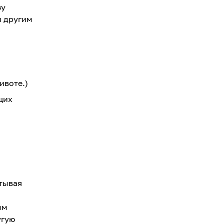
зу
и другим
ивоте.)
щих
тывая
ым
угую