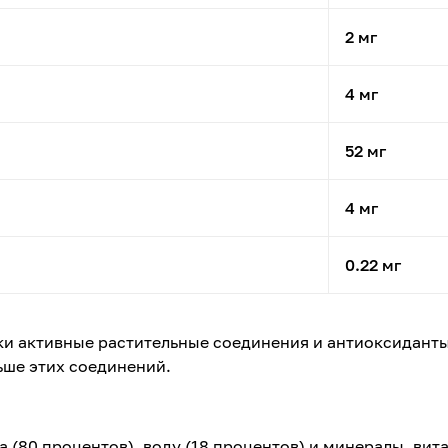
2 мг
4 мг
52 мг
4 мг
0.22 мг
ки активные растительные соединения и антиоксиданты
ьше этих соединений.
 (80 процентов), воду (18 процентов) и минералы, вит