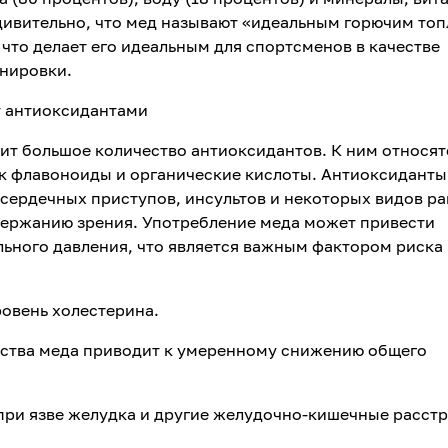
удивительно, что мед называют «идеальным горючим то
 что делает его идеальным для спортсменов в качестве
енировки.
т антиоксидантами
т большое количество антиоксидантов. К ним относят
ак флавоноиды и органические кислоты. Антиоксиданты
сердечных приступов, инсультов и некоторых видов ра
держанию зрения. Употребление меда может привести
ьного давления, что является важным фактором риска
ровень холестерина.
ства меда приводит к умеренному снижению общего
при язве желудка и другие желудочно-кишечные расстр