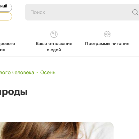
ЯНЫЙ
рового
Ваши отношения
Программы питания
ния
с едой
вого человека
Осень
ироды