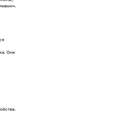
пливом».
ся
ка. Они
ойства.