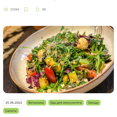
11584
98
15.06.2023
Витамины
Еда для иммунитета
Овощи
Салаты