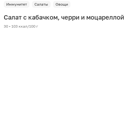
Иммунитет
Салаты
Овощи
Салат с кабачком, черри и моцареллой
30 • 103 ккал/100 г
Легкий салат из чуть припущенного кабачка,
томатов черри и сыра моцареллы.
14527
110