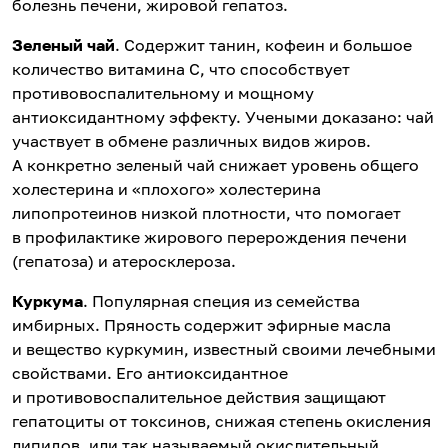
болезнь печени, жировой гепатоз.
Зеленый чай
. Содержит танин, кофеин и большое
количество витамина С, что способствует
противовоспалительному и мощному
антиоксидантному эффекту. Учеными доказано: чай
участвует в обмене различных видов жиров.
А конкретно зеленый чай снижает уровень общего
холестерина и «плохого» холестерина
липопротеинов низкой плотности, что помогает
в профилактике жирового перерождения печени
(гепатоза) и атеросклероза.
Куркума
. Популярная специя из семейства
имбирных. Пряность содержит эфирные масла
и вещество куркумин, известный своими лечебными
свойствами. Его антиоксидантное
и противовоспалительное действия защищают
гепатоциты от токсинов, снижая степень окисления
липидов, или так называемый окислительный