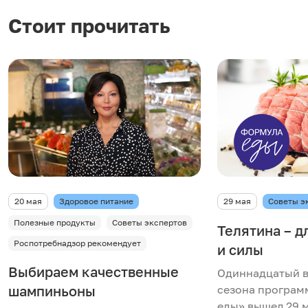
Стоит прочитать
20 мая
Здоровое питание
29 мая
Советы э
Полезные продукты
Советы экспертов
Телятина – д
Роспотребнадзор рекомендует
и силы
Выбираем качественные
Одиннадцатый в
шампиньоны
сезона програ
еды» вышел 29 м