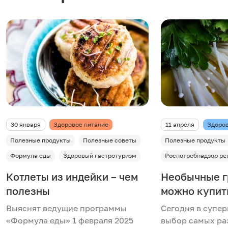
30 января
Здоровое питание
11 апреля
Здоров
Полезные продукты
Полезные советы
Полезные продукты
Формула еды
Здоровый гастротуризм
Роспотребнадзор ре
Котлеты из индейки – чем
Необычные г
полезны
можно купить
Выяснят ведущие программы
Сегодня в супе
«Формула еды» 1 февраля 2025
выбор самых ра