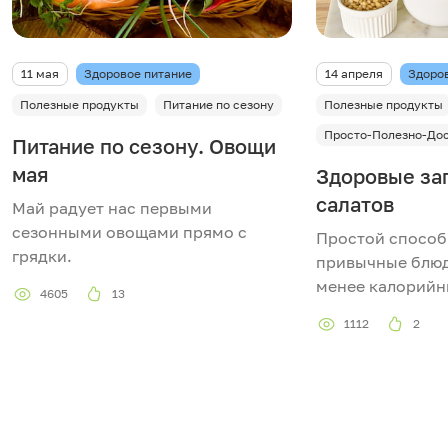
11 мая
Здоровое питание
14 апреля
Здоро
Полезные продукты
Питание по сезону
Полезные продукты
Просто-Полезно-До
Питание по сезону. Овощи
мая
Здоровые за
салатов
Май радует нас первыми
сезонными овощами прямо с
Простой способ
грядки.
привычные блюд
менее калорийн
4605
13
1112
2