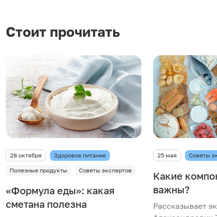
Стоит прочитать
28 октября
Здоровое питание
25 мая
Советы э
Полезные продукты
Советы экспертов
Какие компо
важны?
«Формула еды»: какая
сметана полезна
Рассказывает э