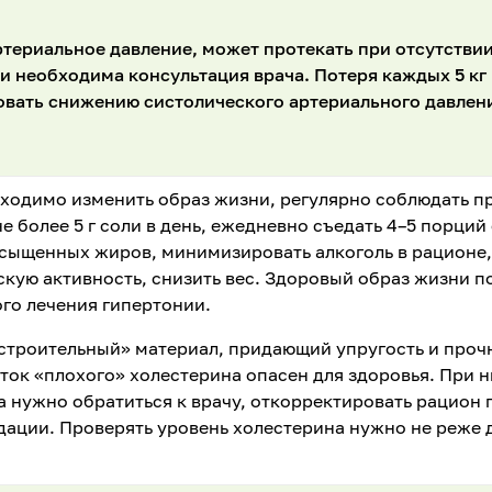
териальное давление, может протекать при отсутстви
 необходима консультация врача. Потеря каждых 5 кг
овать снижению систолического артериального давлен
ходимо изменить образ жизни, регулярно соблюдать 
е более 5 г соли в день, ежедневно съедать 4–5 порци
асыщенных жиров, минимизировать алкоголь в рационе,
скую активность, снизить вес. Здоровый образ жизни 
го лечения гипертонии.
строительный» материал, придающий упругость и проч
ок «плохого» холестерина опасен для здоровья. При 
 нужно обратиться к врачу, откорректировать рацион 
ации. Проверять уровень холестерина нужно не реже д