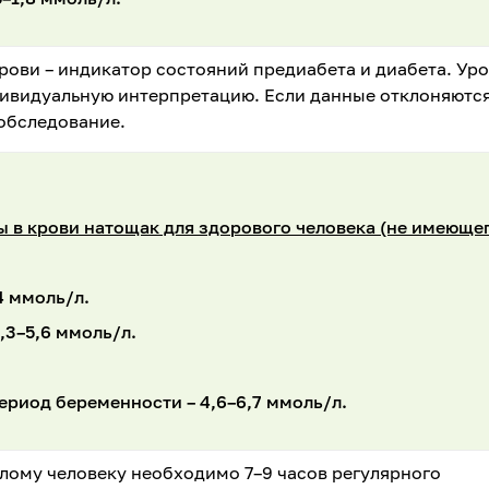
крови – индикатор состояний предиабета и диабета. Ур
ндивидуальную интерпретацию. Если данные отклоняютс
 обследование.
 в крови натощак для здорового человека (не имеюще
4 ммоль/л.
3,3–5,6 ммоль/л.
риод беременности – 4,6–6,7 ммоль/л.
лому человеку необходимо 7–9 часов регулярного