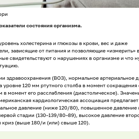
ори
казатели состояния организма.
ровень холестерина и глюкозы в крови, вес и даже
ели, зависящие от питания и позволяющие «измерить» 
ные свидетельствуют о нарушениях в организме и что 
туацию.
и здравоохранения (ВОЗ), нормальное артериальное 
а уровне 120 мм ртутного столба в момент сокращения
мм в момент его расслабления (диастолическое). Значен
Американская кардиологическая ассоциация предлагает
льное давление (ниже 120/80), повышенное давление 
первой стадии (130–139/80–89), высокое давление втор
 криз (выше 180/и (или) свыше 120).