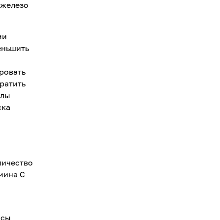
 железо
ми
еньшить
ровать
ратить
ллы
ска
личество
амина С
ссы