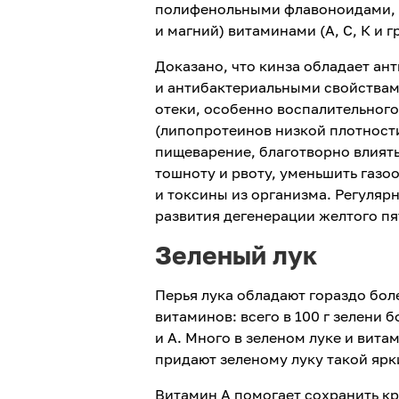
полифенольными флавоноидами, м
и магний) витаминами (А, С, К и г
Доказано, что кинза обладает а
и антибактериальными свойствам
отеки, особенно воспалительного
(липопротеинов низкой плотности
пищеварение, благотворно влиять
тошноту и рвоту, уменьшить газо
и токсины из организма. Регуляр
развития дегенерации желтого пя
Зеленый лук
Перья лука обладают гораздо бол
витаминов: всего в 100 г зелени 
и А. Много в зеленом луке и вита
придают зеленому луку такой ярк
Витамин А помогает сохранить кр