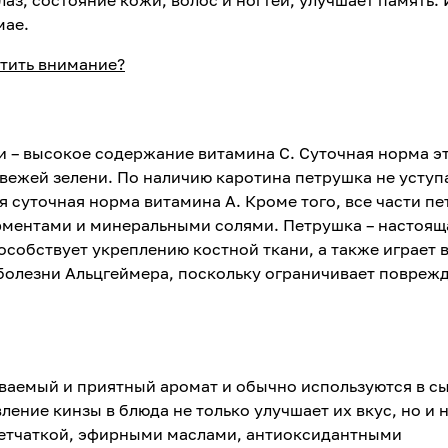
лаз, состояние кожи, волос и ногтей, улучшает память. 
мае.
атить внимание?
и – высокое содержание витамина С. Суточная норма э
свежей зелени. По наличию каротина петрушка не уступ
я суточная норма витамина А. Кроме того, все части п
рментами и минеральными солями. Петрушка – настоящ
особствует укреплению костной ткани, а также играет
болезни Альцгеймера, поскольку ограничивает повреж
аваемый и приятный аромат и обычно используются в с
ение кинзы в блюда не только улучшает их вкус, но и 
клетчаткой, эфирными маслами, антиоксидантными