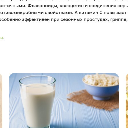
эластичными. Флавоноиды, кверцетин и соединения сер
ротивомикробными свойствами. А витамин С повышает
особенно эффективен при сезонных простудах, гриппе,
ии
.