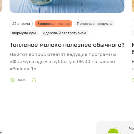
25 апреля
Здоровое питание
Полезные продукты
Формула еды
Здоровый гастротуризм
Топленое молоко полезнее обычного?
На этот вопрос ответят ведущие программы
«Формула еды» в субботу в 09:00 на канале
«Россия-1».
8339
Мо
в