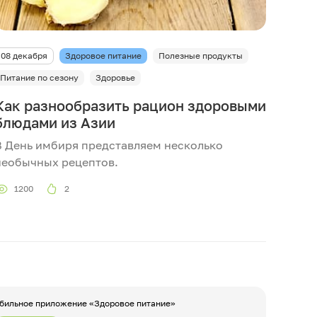
08 декабря
Здоровое питание
Полезные продукты
Питание по сезону
Здоровье
Как разнообразить рацион здоровыми
блюдами из Азии
В День имбиря представляем несколько
необычных рецептов.
1200
2
бильное приложение «Здоровое питание»