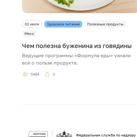
02 июля
Здоровое питание
Полезные продукты
Мясо
Чем полезна буженина из говядины
Ведущие программы «Формула еды» узнали
все о пользе продукта.
5484
3
Федеральная служба по надзору 