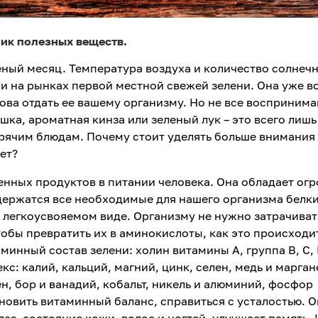
ник полезных веществ.
еный месяц. Температура воздуха и количество солнеч
 и на рынках первой местной свежей зелени. Она уже в
това отдать ее вашему организму. Но не все воспринима
шка, ароматная кинза или зеленый лук – это всего лишь
орячим блюдам. Почему стоит уделять больше внимания
рет?
енных продуктов в питании человека. Она обладает ог
держатся все необходимые для нашего организма белки
в легкоусвояемом виде. Организму не нужно затрачиват
обы превратить их в аминокислоты, как это происходи
аминный состав зелени: холин витамины А, группа B, С, 
кс: калий, кальций, магний, цинк, селен, медь и марган
н, бор и ванадий, кобальт, никель и алюминий, фосфор
ановить витаминный баланс, справиться с усталостью. О