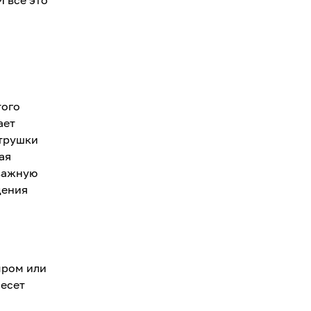
И все это
того
ает
етрушки
ая
 важную
дения
ыром или
несет