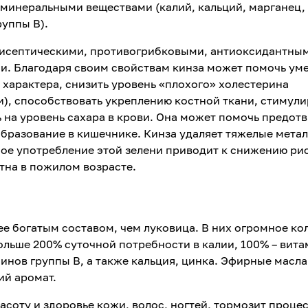
инеральными веществами (калий, кальций, марганец,
руппы В).
нтисептическими, противогрибковыми, антиоксидантны
и. Благодаря своим свойствам кинза может помочь ум
 характера, снизить уровень «плохого» холестерина
), способствовать укреплению костной ткани, стимули
 на уровень сахара в крови. Она может помочь предотв
образование в кишечнике. Кинза удаляет тяжелые мета
ное употребление этой зелени приводит к снижению ри
тна в пожилом возрасте.
ее богатым составом, чем луковица. В них огромное ко
больше 200% суточной потребности в калии, 100% – вит
минов группы В, а также кальция, цинка. Эфирные масла
ий аромат.
асоту и здоровье кожи, волос, ногтей, тормозит проце