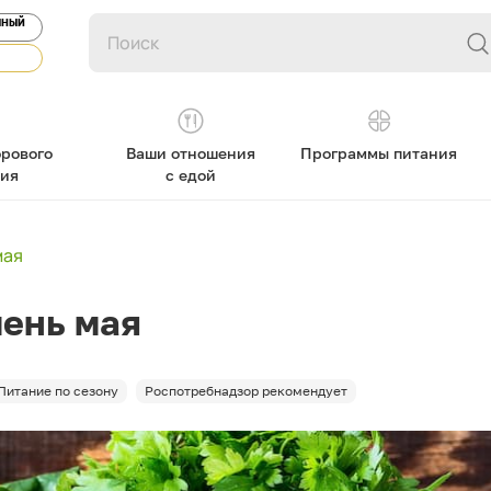
ЯНЫЙ
рового
Ваши отношения
Программы питания
ния
с едой
мая
лень мая
Питание по сезону
Роспотребнадзор рекомендует