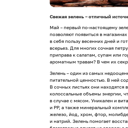
Свежая зелень – отличный источ
Май – первый по-настоящему зел
позволяют появиться в магазинах
в себя пользу весенних дней и го
всерьез. Для многих сочная петру
приправа к салатам, супам или г
ароматным травам? В чем их сек
Зелень – один из самых недооцен
питательной ценностью. В ней со
В сочных листьях они находятся 
колоссальные объемы энергии, чт
в случае с мясом. Уникален и вит
и РР, а также минеральный компле
железо, йод, хром, фтор, молибде
и натрий. Зелень помогает восст