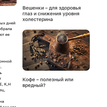
Вешенки – для здоровья
глаз и снижения уровня
холестерина
ных дней
обрала
ют ее
ромной
.
ь
т
Кофе – полезный или
Е, K,Н
вредный?
ец,
на