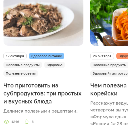
17 октября
Здоровое питание
26 октября
Здор
Полезные продукты
Здоровье
Полезные продукты
Полезные советы
Здоровый гастротур
Что приготовить из
Чем полезна 
субпродуктов: три простых
корейски
и вкусных блюда
Расскажут веду
четвертом выпу
Делимся полезными рецептами.
«Формула еды» 
1246
3
«Россия-1» 28 о