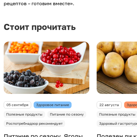
рецептов – готовим вместе».
Стоит прочитать
05 сентября
Здоровое питание
22 августа
Здоро
Полезные продукты
Питание по сезону
Полезные продукты
Роспотребнадзор рекомендует
Здоровый гастротур
Питание по сезону. Ягоды
Полезен ли 