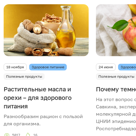
18 ноября
Здоровое питание
24 июня
Здорово
Полезные продукты
Полезные продукты
Растительные масла и
Почему темн
орехи – для здорового
На этот вопрос 
питания
Савкина, экспер
молекулярной д
Разнообразим рацион с пользой
ЦНИИ эпидемио
для организма.
Роспотребнадзо
5817
16