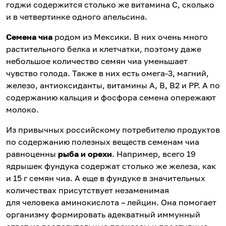
годжи содержится столько же витамина С, сколько
и в четвертинке одного апельсина.
Семена чиа
родом из Мексики. В них очень много
растительного белка и клетчатки, поэтому даже
небольшое количество семян чиа уменьшает
чувство голода. Также в них есть омега-3, магний,
железо, антиоксиданты, витамины A, B, B2 и PP. А по
содержанию кальция и фосфора семена опережают
молоко.
Из привычных российскому потребителю продуктов
по содержанию полезных веществ семенам чиа
равноценны
рыба и орехи
. Например, всего 19
ядрышек фундука содержат столько же железа, как
и 15 г семян чиа. А еще в фундуке в значительных
количествах присутствует незаменимая
для человека аминокислота – лейцин. Она помогает
организму формировать адекватный иммунный