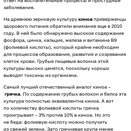
ответ на воспалительные процессы и простудные
заболевания.
На древнюю зерновую культуру
киноа
приверженцы
здорового питания обратили внимание еще в 2010
году. В ней было обнаружено высокое содержание
фосфора, цинка, кальция, железа и витамина B9
(фолиевой кислоты), который крайне необходим
для процессов образования, развития и созревания
клеток крови. Грубые пищевые волокна этой
культуры высоко ценятся, поскольку хорошо
выводят токсины из организма.
Самый лучший отечественный аналог киноа –
гречка
. По содержанию грубых волокон и белка эта
культура полностью эквивалентна киноа. А вот
по количеству фолиевой кислоты гречка
проигрывает – 3% против 10% в киноа. Но это
не беда: фолиевую кислоту можно получить
из свежей зелени. Зато гречневая крупа менее