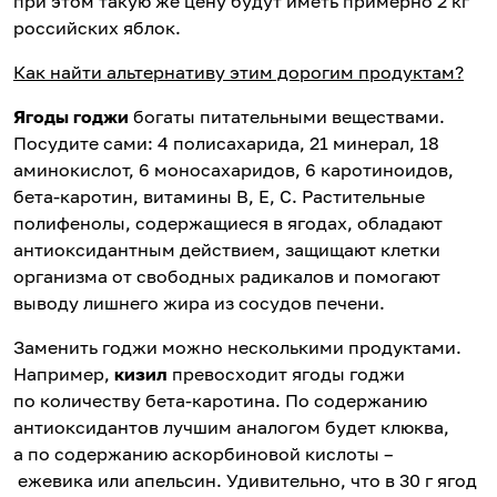
при этом такую же цену будут иметь примерно 2 кг
российских яблок.
Как найти альтернативу этим дорогим продуктам?
Ягоды годжи
богаты питательными веществами.
Посудите сами: 4 полисахарида, 21 минерал, 18
аминокислот, 6 моносахаридов, 6 каротиноидов,
бета-каротин, витамины B, E, C. Растительные
полифенолы, содержащиеся в ягодах, обладают
антиоксидантным действием, защищают клетки
организма от свободных радикалов и помогают
выводу лишнего жира из сосудов печени.
Заменить годжи можно несколькими продуктами.
Например,
кизил
превосходит ягоды годжи
по количеству бета-каротина. По содержанию
антиоксидантов лучшим аналогом будет клюква,
а по содержанию аскорбиновой кислоты –
ежевика или апельсин. Удивительно, что в 30 г ягод