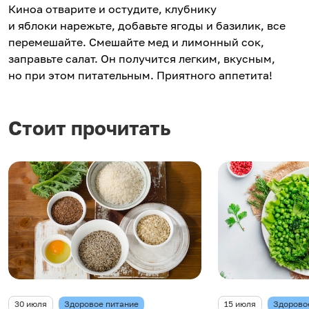
Киноа отварите и остудите, клубнику
и яблоки нарежьте, добавьте ягоды и базилик, все
перемешайте. Смешайте мед и лимонный сок,
заправьте салат. Он получится легким, вкусным,
но при этом питательным. Приятного аппетита!
Стоит прочитать
30 июля
Здоровое питание
15 июля
Здорово