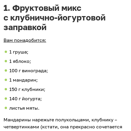
1. Фруктовый микс
с клубнично-йогуртовой
заправкой
Вам понадобится:
1 груша;
1 яблоко;
100 г винограда;
1 мандарин;
150 г клубники;
140 г йогурта;
листья мяты.
Мандарины нарежьте полукольцами, клубнику –
четвертинками (кстати, она прекрасно сочетается