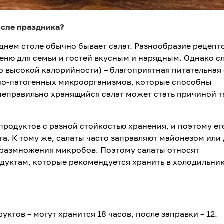
осле праздника?
днем столе обычно бывает салат. Разнообразие рецепт
еню для семьи и гостей вкусным и нарядным. Однако с
о высокой калорийности) – благоприятная питательная
вно-патогенных микроорганизмов, которые способны
неправильно хранящийся салат может стать причиной 
родуктов с разной стойкостью хранения, и поэтому ег
та. К тому же, салаты часто заправляют майонезом или
ы размножения микробов. Поэтому салаты относят
уктам, которые рекомендуется хранить в холодильни
ктов – могут хранится 18 часов, после заправки – 12.