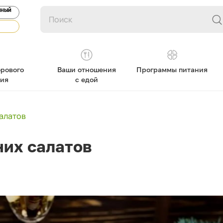
ЯНЫЙ
рового
Ваши отношения
Программы питания
ния
с едой
алатов
них салатов