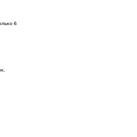
олько 6
к.