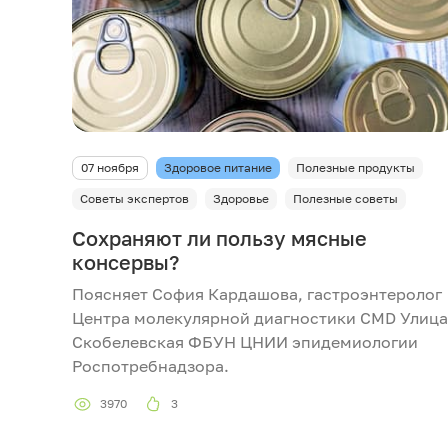
07 ноября
Здоровое питание
Полезные продукты
Советы экспертов
Здоровье
Полезные советы
Сохраняют ли пользу мясные
консервы?
Поясняет София Кардашова, гастроэнтеролог
Центра молекулярной диагностики CMD Улица
Скобелевская ФБУН ЦНИИ эпидемиологии
Роспотребнадзора.
3970
3