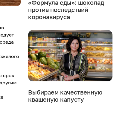
«Формула еды»: шоколад
против последствий
коронавируса
ов
ледует
 среда
тяжелого
о срок
 другим
Выбираем качественную
ке
квашеную капусту