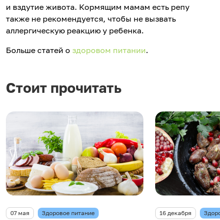
и вздутие живота. Кормящим мамам есть репу
также не рекомендуется, чтобы не вызвать
аллергическую реакцию у ребенка.
Больше статей о
здоровом питании
.
Стоит прочитать
07 мая
Здоровое питание
16 декабря
Здор