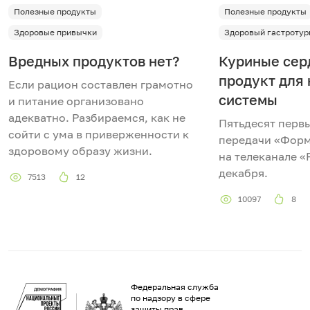
Полезные продукты
Полезные продукты
Здоровые привычки
Здоровый гастротур
Вредных продуктов нет?
Куриные сер
продукт для
Если рацион составлен грамотно
системы
и питание организовано
адекватно. Разбираемся, как не
Пятьдесят перв
сойти с ума в приверженности к
передачи «Форм
здоровому образу жизни.
на телеканале «
декабря.
7513
12
10097
8
Федеральная служба
по надзору в сфере
защиты прав