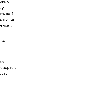
можно
ху –
ть на 8–
ть пучки
енсат,
укет
до
 сверток
рать