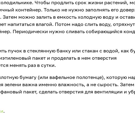
холодильнике. Чтобы продлить срок жизни растений, 
ичный контейнер. Только не нужно заполнять его довер
 Затем можно залить в емкость холодную воду и остави
пеет напитаться влагой. Потом надо слить воду, отряхну
ейнер. Периодически нужно сливать собирающийся конд
ть пучок в стеклянную банку или стакан с водой, как б
иэтиленовый пакет и проделать в нем отверстия
ся менять раз в сутки.
плотную бумагу (или вафельное полотенце), которую на
ля зелени важна именно влажность, а не сырость. Затем
фановый пакет, сделать отверстия для вентиляции и уб
ии
.