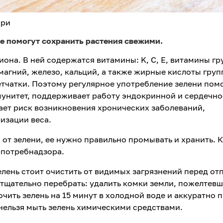
ори
е помогут сохранить растения свежими.
иона. В ней содержатся витамины: K, C, E, витамины гр
магний, железо, кальций, а также жирные кислоты гру
етчатки. Поэтому регулярное употребление зелени пом
мунитет, поддерживает работу эндокринной и сердечно
ает риск возникновения хронических заболеваний,
изации веса.
от зелени, ее нужно правильно промывать и хранить. К
спотребнадзора.
зелень стоит очистить от видимых загрязнений перед от
 тщательно перебрать: удалить комки земли, пожелтев
очить зелень на 15 минут в холодной воде и аккуратно 
 нельзя мыть зелень химическими средствами.