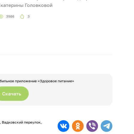
Екатерины Головковой
3986
3
бильное приложение «Здоровое питание»
Скачать
а, Вадковский переулок,