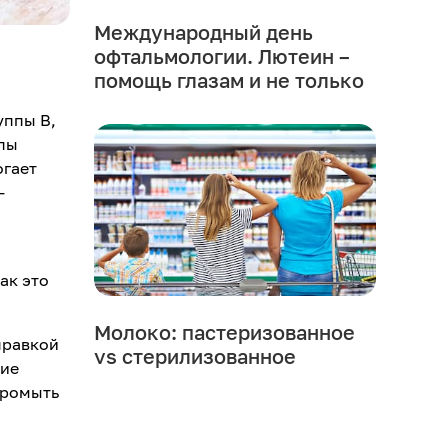
Международный день
офтальмологии. Лютеин –
помощь глазам и не только
уппы В,
ппы
огает
-
ак это
Молоко: пастеризованное
правкой
vs стерилизованное
шие
промыть