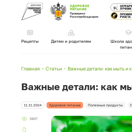
ЗДОРОВОЕ
СЕРЕБР
ЛУЧНИК
ПИТАНИЕ
Проверено
ПРЕМИЯ
Роспотребнадзором
РУНЕТА
Рецепты
Детям и родителям
Школа здо
пита
Главная
Статьи
Важные детали: как мыть и 
Важные детали: как мы
11.11.2024
Здоровое питание
Полезные продукты
С
3807