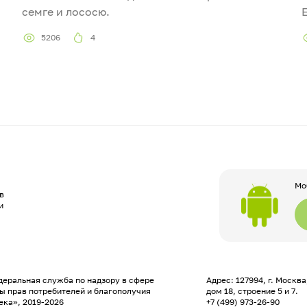
семге и лососю.
5206
4
Мо
в
и
еральная служба по надзору в сфере
Адрес: 127994, г. Москв
ы прав потребителей и благополучия
дом 18, строение 5 и 7.
ека», 2019-2026
+7 (499) 973-26-90