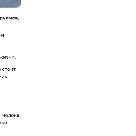
руемся,
ем
а
 жизни.
е стоит
ник
 молока,
тке