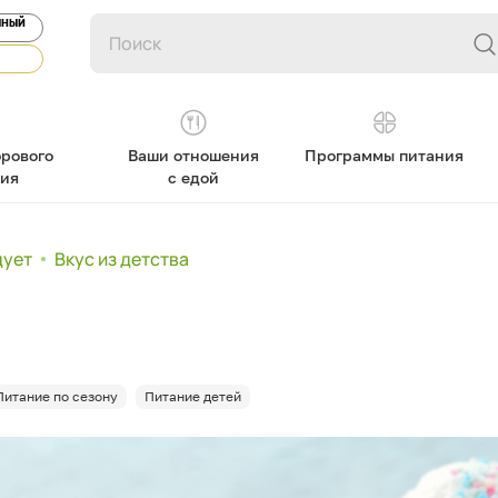
ЯНЫЙ
рового
Ваши отношения
Программы питания
ния
с едой
дует
Вкус из детства
Питание по сезону
Питание детей