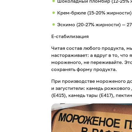
Шоколадный пломбир (12-25% ж
Крем-брюле (15-20% жирности) 
Эскимо (20-27% жирности) — 27
Е-стабилизация
Читая состав любого продукта, мы
настораживает: а вдруг в то, что 
мороженого, не переживайте. Эт
сохранять форму продукта.
При производстве мороженого д
и загустители: камедь рожкового 
(Е415), камедь тары (Е417), пекти