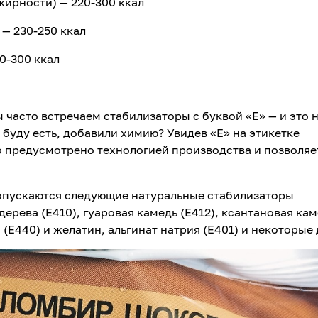
ирности) — 220-300 ккал
— 230-250 ккал
0-300 ккал
 часто встречаем стабилизаторы с буквой «Е» — и это 
я буду есть, добавили химию? Увидев «Е» на этикетке
о предусмотрено технологией производства и позволяе
опускаются следующие натуральные стабилизаторы
дерева (Е410), гуаровая камедь (Е412), ксантановая ка
н (Е440) и желатин, альгинат натрия (Е401) и некоторые 