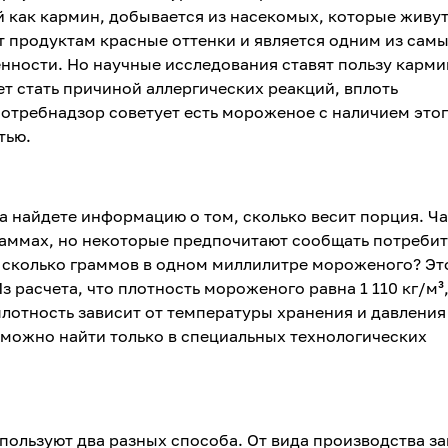
й как кармин, добывается из насекомых, которые живу
ет продуктам красные оттенки и является одним из сам
ности. Но научные исследования ставят пользу карми
т стать причиной аллергических реакций, вплоть
отребнадзор советует есть мороженое с наличием это
тью.
а найдете информацию о том, сколько весит порция. Ч
граммах, но некоторые предпочитают сообщать потреби
 сколько граммов в одном миллилитре мороженого? Эт
з расчета, что плотность мороженого равна 1 110 кг/м³,
плотность зависит от температуры хранения и давления
 можно найти только в специальных технологических
ользуют два разных способа. От вида производства за