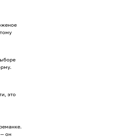
роженое
этому
выборе
орму.
и, это
креманке.
 — он