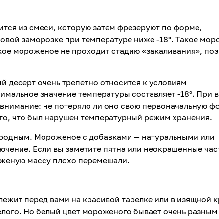
тся из смеси, которую затем фрезеруют по форме,
овой заморозке при температуре ниже -18°. Такое мо
гкое мороженое не проходит стадию «закаливания», по
й десерт очень трепетно относится к условиям
имальное значение температуры составляет -18°. При 
внимание: не потеряло ли оно свою первоначальную ф
то, что был нарушен температурный режим хранения.
ородным. Мороженое с добавками — натуральными или
чение. Если вы заметите пятна или неокрашенные част
оженую массу плохо перемешали.
лежит перед вами на красивой тарелке или в изящной 
белого. Но белый цвет мороженого бывает очень разным