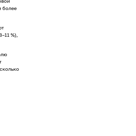
овой
м более
ют
8–11 %),
флю
т
 сколько