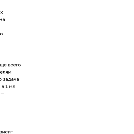
т
ых
на
го
аще всего
телям
о задача
 в 1 мл
 —
висит