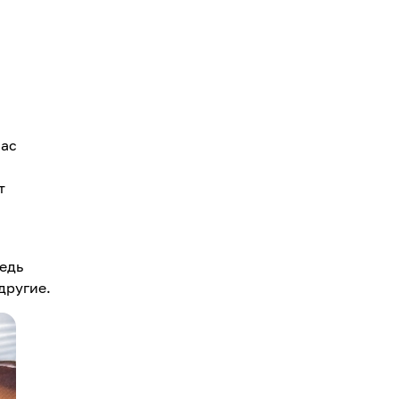
нас
т
медь
другие.