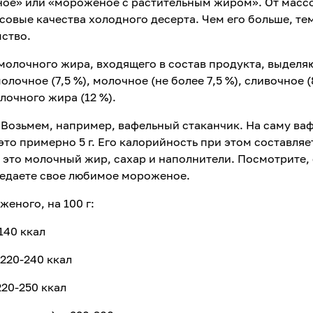
ое» или «мороженое с растительным жиром». От масс
совые качества холодного десерта. Чем его больше, те
мство.
молочного жира, входящего в состав продукта, выделя
очное (7,5 %), молочное (не более 7,5 %), сливочное (
лочного жира (12 %).
Возьмем, например, вафельный стаканчик. На саму ва
 это примерно 5 г. Его калорийность при этом составляе
- это молочный жир, сахар и наполнители. Посмотрите,
ъедаете свое любимое мороженое.
еного, на 100 г:
140 ккал
220-240 ккал
20-250 ккал