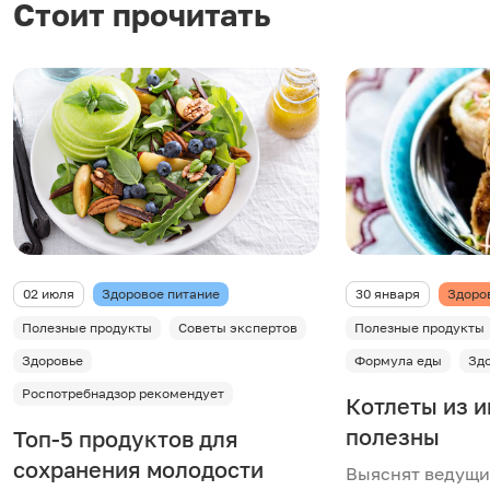
Стоит прочитать
02 июля
Здоровое питание
30 января
Здоро
Полезные продукты
Советы экспертов
Полезные продукты
Здоровье
Формула еды
Зд
Роспотребнадзор рекомендует
Котлеты из и
полезны
Топ-5 продуктов для
сохранения молодости
Выяснят ведущ