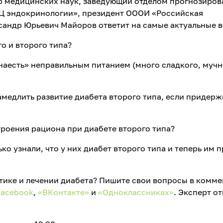
ор медицинских наук, заведующий отделом прогнозиров
Ц эндокринологии», президент ОООИ «Российская
сандр Юрьевич Майоров ответит на самые актуальные 
о и второго типа?
«наесть» неправильным питанием (много сладкого, мучн
медлить развитие диабета второго типа, если придерж
роения рациона при диабете второго типа?
ко узнали, что у них диабет второго типа и теперь им 
тике и лечении диабета? Пишите свои вопросы в комм
Facebook
,
«ВКонтакте»
и
«Одноклассниках»
. Эксперт о