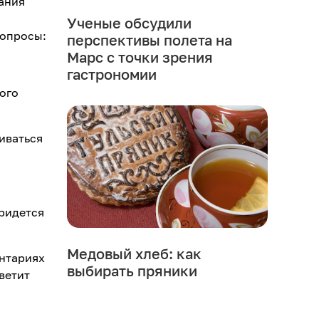
ания
Ученые обсудили
вопросы:
перспективы полета на
Марс с точки зрения
гастрономии
ого
иваться
придется
Медовый хлеб: как
ентариях
выбирать пряники
тветит