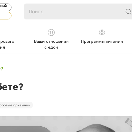
ЯНЫЙ
рового
Ваши отношения
Программы питания
ния
с едой
е?
бете?
оровые привычки