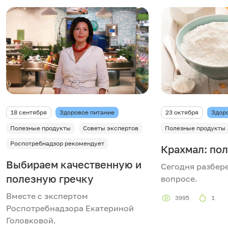
18 сентября
Здоровое питание
23 октября
Здор
Полезные продукты
Советы экспертов
Полезные продукты
Роспотребнадзор рекомендует
Крахмал: пол
Выбираем качественную и
Сегодня разбер
полезную гречку
вопросе.
Вместе с экспертом
3995
1
Роспотребнадзора Екатериной
Головковой.