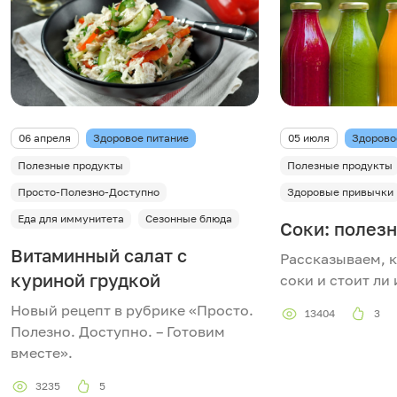
06 апреля
Здоровое питание
05 июля
Здорово
Полезные продукты
Полезные продукты
Просто-Полезно-Доступно
Здоровые привычки
Еда для иммунитета
Сезонные блюда
Соки: полезн
Витаминный салат с
Рассказываем, 
куриной грудкой
соки и стоит ли 
Новый рецепт в рубрике «Просто.
13404
3
Полезно. Доступно. – Готовим
вместе».
3235
5