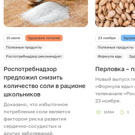
10 июля
Здоровое питание
23 ноября
Здоро
Полезные продукты
Полезные продукты
Роспотребнадзор рекомендует
Формула еды
Зд
Роспотребнадзор
Перловка – п
предложил снизить
Новый выпуск п
количество соли в рационе
«Формула еды» 
школьников
телеканале «Рос
23 ноября.
Доказано, что избыточное
потребление соли является
18364
1
фактором риска развития
сердечно-сосудистых и
других заболеваний.