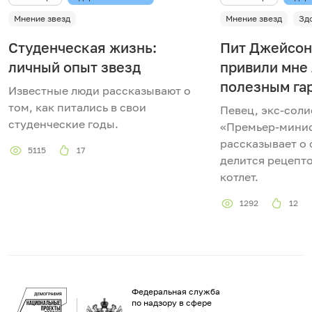
Мнение звезд
Мнение звезд
Зд
Студенческая жизнь:
Пит Джейсон
личный опыт звезд
привили мне
полезным га
Известные люди рассказывают о
том, как питались в свои
Певец, экс-соли
студенческие годы.
«Премьер-минис
рассказывает о 
5115
17
делится рецепт
котлет.
1292
12
Федеральная служба
по надзору в сфере