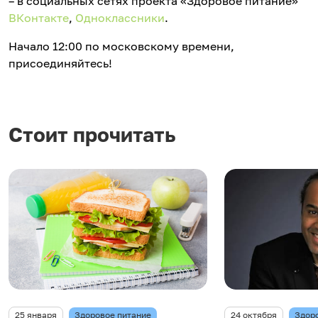
– в социальных сетях проекта «Здоровое питание»
ВКонтакте
,
Одноклассники
.
Начало 12:00 по московскому времени,
присоединяйтесь!
Стоит прочитать
25 января
Здоровое питание
24 октября
Здор