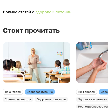
Больше статей о
здоровом питании
.
Стоит прочитать
05 октября
Здоровое питание
20 февраля
Сове
Советы экспертов
Здоровые привычки
Здоровые привычки
Роспотребнадзор ре