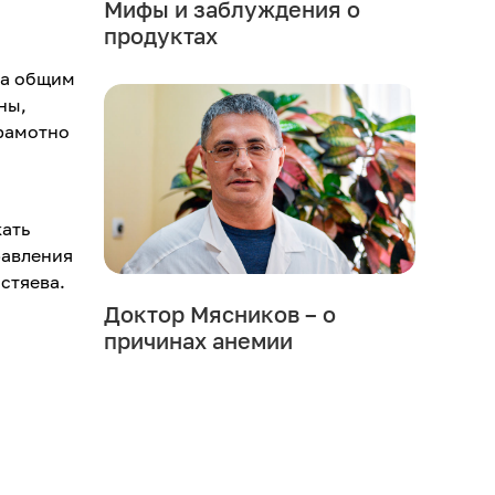
Мифы и заблуждения о
продуктах
за общим
ны,
грамотно
кать
равления
стяева.
Доктор Мясников – о
причинах анемии