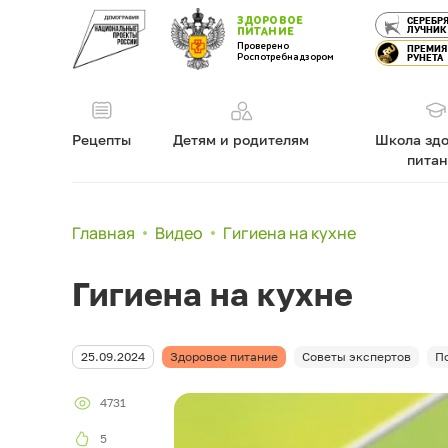
ЗДОРОВОЕ
СЕРЕБР
ЛУЧНИК
ПИТАНИЕ
Проверено
ПРЕМИЯ
Роспотребнадзором
РУНЕТА
Рецепты
Детям и родителям
Школа здо
пита
Главная
Видео
Гигиена на кухне
Гигиена на кухне
25.09.2024
Здоровое питание
Советы экспертов
П
4731
5