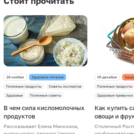
Стоит прочитать
28 ноября
Здоровое питание
05 декабря
Здор
Полезные продукты
Советы экспертов
Полезные продукты
Здоровье
Полезные советы
Здоровые привычки
В чем сила кисломолочных
Как купить 
продуктов
овощи и фру
Рассказывает Елена Манохина,
Столичный Рос
нутрициолог, педиатр Центра
опубликовал ре