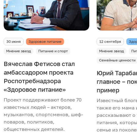
30 июня
Здоровое питание
12 сентября
Здор
Мнение звезд
Питание и спорт
Мнение звезд
Пи
Семейные ценности
Вячеслав Фетисов стал
амбассадором проекта
Юрий Тараба
Роспотребнадзора
главное – по
«Здоровое питание»
пример
Проект поддерживают более 70
Известный блоге
известных людей – актеров,
также его мама 
музыкантов, спортсменов, шеф-
рассказывают о
поваров, политиков,
питания, которы
общественных деятелей.
семье из поколе