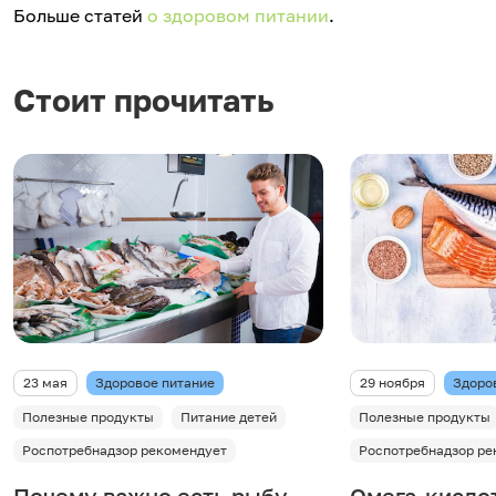
Больше статей
о здоровом питании
.
Стоит прочитать
23 мая
Здоровое питание
29 ноября
Здоро
Полезные продукты
Питание детей
Полезные продукты
Роспотребнадзор рекомендует
Роспотребнадзор ре