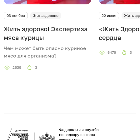
03 ноября
Жить здорово
22 июля
Жить зд
Жить здорово! Экспертиза
«Жить Здоро
мяса курицы
сердца
Чем может быть опасно куриное
6476
3
мясо для организма?
2639
3
Федеральная служба
по надзору в сфере
защиты прав