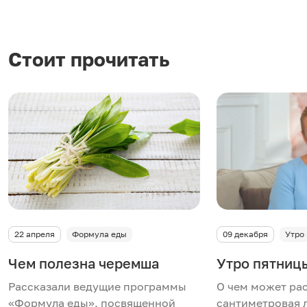
и
з
Стоит прочитать
в
е
с
т
и
22 апреля
Формула еды
09 декабря
Утро
в
Чем полезна черемша
Утро пятниц
и
Рассказали ведущие программы
О чем может ра
д
«Формула еды», посвященной
сантиметровая 