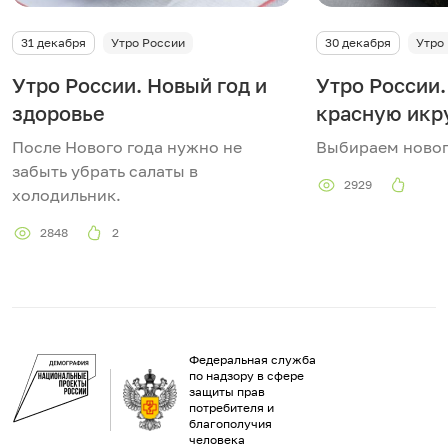
и
31 декабря
Утро России
30 декабря
Утро
в
Утро России. Новый год и
Утро России.
здоровье
красную икр
и
После Нового года нужно не
Выбираем новог
д
забыть убрать салаты в
2929
холодильник.
е
2848
2
о
Федеральная служба
по надзору в сфере
защиты прав
потребителя и
благополучия
человека