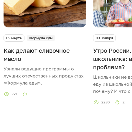
с
т
и
02 марта
Формула еды
03 ноября
в
Как делают сливочное
Утро России.
масло
школьника: в
и
проблема?
Узнали ведущие программы о
д
лучших отечественных продуктах
Школьники не вс
«Формула еды».
еду из школьной
е
почему? И что с
771
о
2280
2