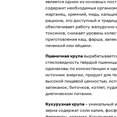
является одним из основных пост
содержит необходимые организму
марганец, кремний, медь, кальци
рационе, это доступный и тради
обеспечивает работу желудочно-к
токсинов, снижает уровень холес
приготовления каш, фарша, запек
печенкой или яйцами.
Пшеничная крупа
вырабатывается 
стекловидность твердой пшеницы 
одинаковы по консистенции и од
источник энергии, продукт для те
высокой пищевой ценностью, испо
запеканок, биточков, котлет, пуд
диетическом питании.
Кукурузная крупа
– уникальный и
зерна содержат соли калия, фосфо
ферменты, крахмал. Кукурузная 