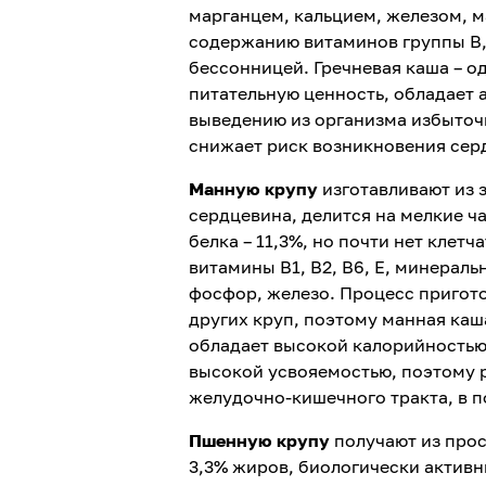
марганцем, кальцием, железом, м
содержанию витаминов группы В,
бессонницей. Гречневая каша – о
питательную ценность, обладает 
выведению из организма избыточ
снижает риск возникновения сер
Манную крупу
изготавливают из з
сердцевина, делится на мелкие ч
белка – 11,3%, но почти нет клетч
витамины В1, В2, В6, Е, минераль
фосфор, железо. Процесс пригот
других круп, поэтому манная каш
обладает высокой калорийностью
высокой усвояемостью, поэтому 
желудочно-кишечного тракта, в 
Пшенную крупу
получают из прос
3,3% жиров, биологически активн