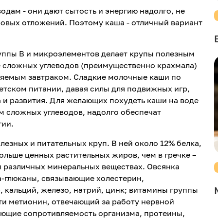
одам - они дают сытость и энергию надолго, не
овых отложений. Поэтому каша - отличный вариант
уппы В и микроэлементов делает крупы полезным
е сложных углеводов (преимущественно крахмала)
яемым завтраком. Сладкие молочные каши по
етском питании, давая силы для подвижных игр,
 и развития. Для желающих похудеть каши на воде
м сложных углеводов, надолго обеспечат
гии.
лезных и питательных круп. В ней около 12% белка,
больше ценных растительных жиров, чем в гречке –
 и различных минеральных веществах. Овсянка
а-глюканы, связывающие холестерин,
 кальций, железо, натрий, цинк; витамины группы
сти метионин, отвечающий за работу нервной
ющие сопротивляемость организма, протеины,