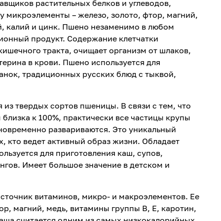
авщиков растительных белков и углеводов,
 микроэлементы – железо, золото, фтор, магний,
й, калий и цинк. Пшено незаменимо в любом
ционный продукт. Содержание клетчатки
ишечного тракта, очищает организм от шлаков,
терина в крови. Пшено используется для
анок, традиционных русских блюд с тыквой,
из твердых сортов пшеницы. В связи с тем, что
близка к 100%, практически все частицы крупы
новременно развариваются. Это уникальный
х, кто ведет активный образ жизни. Обладает
льзуется для приготовления каш, супов,
ингов. Имеет большое значение в детском и
сточник витаминов, микро- и макроэлементов. Ее
р, магний, медь, витамины группы В, Е, каротин,
каша считается одним из самых низкокалорийных