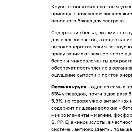
Крупы относятся к сложным углев
приводя к появлению лишних жир
основного блюда для завтрака.
Содержание белка, витаминов гр
для всех возрастов, а содержани
высокоэнергетическим легкоусво
праву занимают важное место в д
белок и микроэлементы для роста
обеспечат поступление в организ
ощущение сытости и приток энер
Овсяная крупа
– одна из самых по
65% углеводов, почти в два раза 
5,8%, не говоря уже о витаминах
содержит пищевые волокна – бет
микроэлементы – магний, фосфор,
В, РР, Е; аминокислоты, в частно
системы, антиоксиданты, повыша