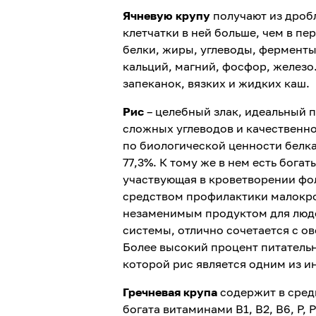
Ячневую крупу
получают из дроб
клетчатки в ней больше, чем в п
белки, жиры, углеводы, ферменты,
кальций, магний, фосфор, железо
запеканок, вязких и жидких каш.
Рис
– целебный злак, идеальный 
сложных углеводов и качественно
по биологической ценности белк
77,3%. К тому же в нем есть богаты
участвующая в кроветворении фо
средством профилактики малокров
незаменимым продуктом для люд
системы, отлично сочетается с о
Более высокий процент питатель
которой рис является одним из и
Гречневая крупа
содержит в сред
богата витаминами В1, В2, В6, Р