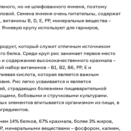
леного, но не шлифованного ячменя, поэтому
ерловой. Семена ячменя очень питательны, содержат
 витамины В, D, Е, РР, минеральные вещества –
. Ячневую крупу используют для гарниров,
продукт, который служит отличным источником
го белка. Среди круп рис занимает первое место
а и содержанию высококачественного крахмала –
й набор витаминов – B1, В2, В6, РР, Е и
лиевая кислота, которая является важным
ия. Рис легко усваивается и является
ей, страдающих болезнями пищеварительной
вощами, бобовыми и стручковыми культурами.
ных элементов впитывается организмом из пищи, в
нгредиентов.
нем 14% белков, 67% крахмала, более 3% жиров,
, РР, минеральными веществами – фосфором, калием,