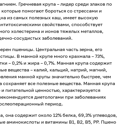
агнием. Гречневая крупа – лидер среди злаков по
 которые помогают бороться со стрессами и
дна из самых полезных каш, имеет высокую
антитоксическими свойствами, способствует
ного холестерина и ионов тяжелых металлов,
дечно-сосудистых заболеваний.
ерен пшеницы. Центральная часть зерна, его
астицы. В манной крупе много крахмала – 73%,
атки – 0,2% и жира – 0,7%. Манная крупа содержит
ные вещества – калий, кальций, натрий, магний,
овления манной крупы значительно быстрее, чем
а сохраняет все полезные вещества. Манная крупа
 и питательной ценностью, характеризуется
рекомендуется диетологами при заболеваниях
послеоперационный период.
а, она содержит около 12% белка, 69,3% углеводов,
ые аминокислоты и витамины В1, В2, В5, РР. Пшено