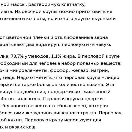
ой массы, растворимую клетчатку,
зма. Из овсяной крупы можно приготовить не
е печенье и котлеты, но и много других вкусных и
от цветочной пленки и отшлифованные зерна
абатывают два вида круп: перловую и ячневую.
ка, 73,7% углеводов, 1,1% жира. В перловой крупе
еобходимый для человека набор полезных веществ:
ро- и микроэлементы, фосфор, железо, натрий,
, медь. Надо отметить, что перловая крупа – лидер
держится также большое количество лизина. Эта
овирусное действие, поддерживает жизненный
работке коллагена. Перловая крупа содержит
 белкового вещества хлебных зерен, которая
болезнями желудочно-кишечного тракта. Перловая
ой кухни. Перловую крупу используют для
х и вязких каш.