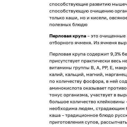
способствующие развитию мышечн
способствующую очищению органи
только каши, но и кисели, овсяно
полезных блюдю
Перловая крупа
– это очищенные 
отборного ячменя. Из ячменя выр
Перловая крупа содержит 9,3% бел
присутствует практически весь н
витамины группы В, А, РР, Е, мак
калий, кальций, магний, марганец
по количеству фосфора, в ней со
аминокислота оказывает против
тонус организма, участвует в вы
большое количество клейковины –
необходима людям, страдающим 
каша – традиционное блюдо русск
приготовления супов, рассыпчаты