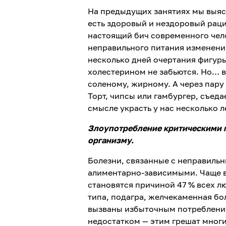
На предыдущих занятиях мы выясн
есть здоровый и нездоровый рац
настоящий бич современного чело
неправильного питания изменени
несколько дней очертания фигуры
холестерином не забьются. Но… 
соленому, жирному. А через пару
Торт, чипсы или гамбургер, съед
смысле украсть у нас несколько л
Злоупотребление критическими 
организму.
Болезни, связанные с неправиль
алиментарно-зависимыми. Чаще в
становятся причиной 47 % всех л
типа, подагра, желчекаменная бо
вызваны избыточным потребление
недостатком — этим грешат мног