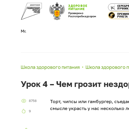
ЗДОРОВОЕ
СЕРЕБР
ЛУЧНИК
ПИТАНИЕ
Проверено
ПРЕМИЯ
Роспотребнадзором
РУНЕТА
Mr.
Школа здорового питания
Школа здорового 
Урок 4 – Чем грозит незд
8758
Торт, чипсы или гамбургер, съед
смысле украсть у нас несколько л
9