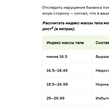
Отследить нарушения баланса пом
иную сторону — сигнал, что в ва
Рассчитать индекс массы тела мо
2
рост
(в метрах).
Индекс массы тела
Соотве
менее 16.5
Выраж
16.5—18.49
Недост
18.5—24.99
Норма
25—29.99
Избыто