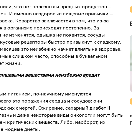
или, что нет полезных и вредных продуктов —
ион. И именно нездоровые пищевые привычки —
века. Коварство заключается в том, что из-за
я в организме происходят постепенно. За
 не изменятся, одышка не появится, сосуды
вкусовые рецепторы быстро привыкнут к сладкому,
 месяцев это неизбежно начнет влиять на здоровье.
аемые слишком часто, способны в буквальном
ет жизни.
пищевыми веществами неизбежно вредит
ным питанием, по-научному именуются
сего это поражения сердца и сосудов: они
юдских смертей. Ожирение, сахарный диабет II
лезнь и даже некоторые виды онкологии могут быть
м критических веществ. Либо, наоборот, их
ие модные диеты.