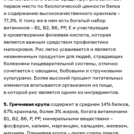
первое место по биологической ценности белка
и содержанию высококачественного крахмала –
77,3%. К тому же в нем есть богатый набор
витаминов – B1, В2, В6, РР, Е и участвующая
в кроветворении фолиевая кислота, которая
является важным средством профилактики
малокровия. Рис легко усваивается и является
незаменимым продуктом для людей, страдающих
болезнями пищеварительной системы, отлично
сочетается с овощами, бобовыми и стручковыми
культурами. Более высокий процент питательных
элементов впитывается организмом из пищи,
в которой рис является одним из ингредиентов.
5. Гречневая крупа
содержит в среднем 14% белков,
67% крахмала, более 3% жиров, богата витаминами
В1, В2, В6, Р, РР, минеральными веществами –
фосфором, калием, марганцем, кальцием, железом,
магнием. Гречневая крупа – лидер среди злаков