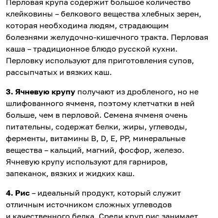
Перловая крупа содержит большое количество
клейковины – белкового вещества хлебных зерен,
которая необходима людям, страдающим
болезнями желудочно-кишечного тракта. Перловая
каша – традиционное блюдо русской кухни.
Перловку используют для приготовления супов,
рассыпчатых и вязких каш.
3. Ячневую крупу
получают из дробленого, но не
шлифованного ячменя, поэтому клетчатки в ней
больше, чем в перловой. Семена ячменя очень
питательны, содержат белки, жиры, углеводы,
ферменты, витамины В, D, Е, РР, минеральные
вещества – кальций, магний, фосфор, железо.
Ячневую крупу используют для гарниров,
запеканок, вязких и жидких каш.
4. Рис
– идеальный продукт, который служит
отличным источником сложных углеводов
и качественного белка. Среди круп рис занимает