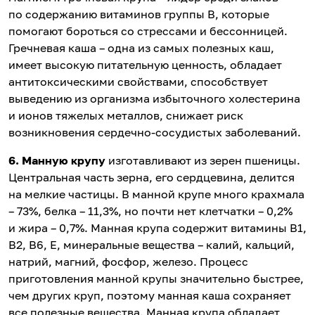
по содержанию витаминов группы В, которые
помогают бороться со стрессами и бессонницей.
Гречневая каша – одна из самых полезных каш,
имеет высокую питательную ценность, обладает
антитоксическими свойствами, способствует
выведению из организма избыточного холестерина
и ионов тяжелых металлов, снижает риск
возникновения сердечно-сосудистых заболеваний.
6. Манную крупу
изготавливают из зерен пшеницы.
Центральная часть зерна, его сердцевина, делится
на мелкие частицы. В манной крупе много крахмала
– 73%, белка – 11,3%, но почти нет клетчатки – 0,2%
и жира – 0,7%. Манная крупа содержит витамины В1,
В2, В6, Е, минеральные вещества – калий, кальций,
натрий, магний, фосфор, железо. Процесс
приготовления манной крупы значительно быстрее,
чем других круп, поэтому манная каша сохраняет
все полезные вещества. Манная крупа обладает