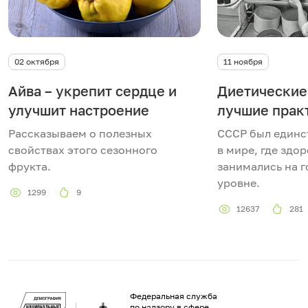
02 октября
11 ноября
Айва – укрепит сердце и
Диетические
улучшит настроение
лучшие прак
Рассказываем о полезных
СССР был единс
свойствах этого сезонного
в мире, где здо
фрукта.
занимались на 
уровне.
1299
9
12637
281
Федеральная служба
по надзору в сфере