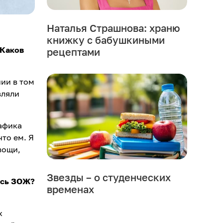
Наталья Страшнова: храню
книжку с бабушкиными
 Каков
рецептами
нии в том
вляли
рафика
то ем. Я
вощи,
Звезды – о студенческих
ись ЗОЖ?
временах
х