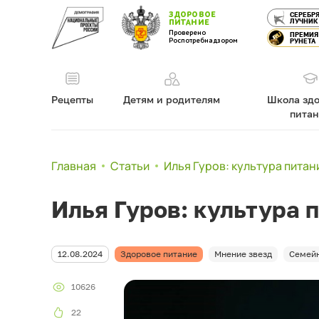
ЗДОРОВОЕ
СЕРЕБР
ЛУЧНИК
ПИТАНИЕ
Проверено
ПРЕМИЯ
Роспотребнадзором
РУНЕТА
Рецепты
Детям и родителям
Школа здо
пита
Главная
Статьи
Илья Гуров: культура питан
Илья Гуров: культура 
12.08.2024
Здоровое питание
Мнение звезд
Семейн
10626
22