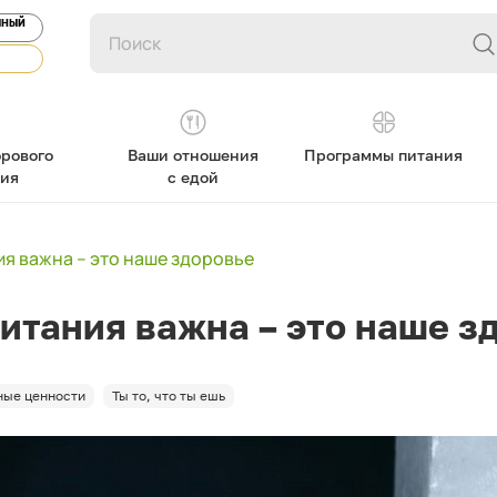
ЯНЫЙ
рового
Ваши отношения
Программы питания
ния
с едой
ия важна – это наше здоровье
питания важна – это наше з
ые ценности
Ты то, что ты ешь