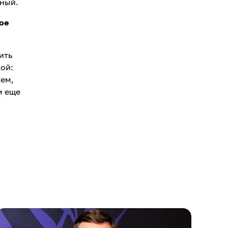
нный.
ое
ить
кой:
аем,
м еще