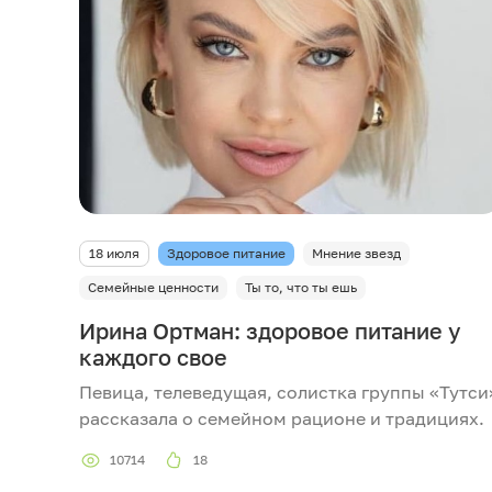
18 июля
Здоровое питание
Мнение звезд
Семейные ценности
Ты то, что ты ешь
Ирина Ортман: здоровое питание у
каждого свое
Певица, телеведущая, солистка группы «Тутси
рассказала о семейном рационе и традициях.
10714
18