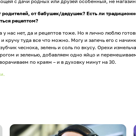
вощей с дачи родных или друзей особенный, не магази
т родителей, от бабушек/дедушек? Есть ли традиционн
ться рецептом?
у нас нет, да и рецептов тоже. Но я лично люблю готов
и кручу туда все что можно. Могу и запечь его с начин
зубчик чеснока, зелень и соль по вкусу. Орехи измельч
орогом и зеленью, добавляем одно яйцо и перемешивае
орачиваем по краям – и в духовку минут на 30.
и.