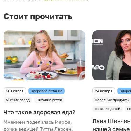
Стоит прочитать
20 ноября
Здоровое питание
24 ноября
Здоро
Мнение звезд
Питание детей
Полезные продукты
Питание детей
П
Что такое здоровая еда?
Лана Шевченк
Мнением поделилась Марфа,
нашей семье 
дочка ведущей Тутты Ларсен.