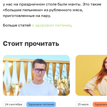
у нас на праздничном столе были манты. Это такие
«большие пельмени» из рубленного мяса,
приготовленные на пару.
Больше статей
о здоровом питании
.
Стоит прочитать
24 сентября
Здоровое питание
15 июля
Здорово