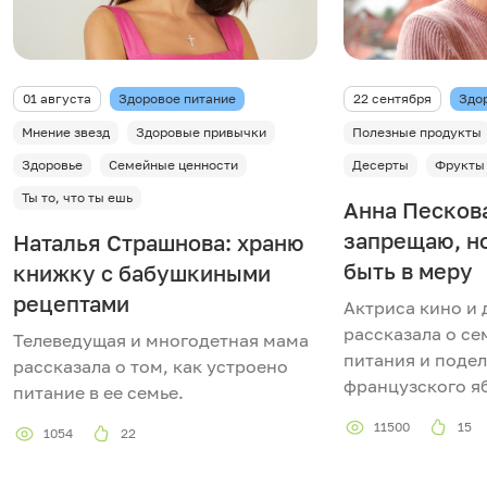
01 августа
Здоровое питание
22 сентября
Здо
Мнение звезд
Здоровые привычки
Полезные продукты
Здоровье
Семейные ценности
Десерты
Фрукты
Ты то, что ты ешь
Анна Пескова
запрещаю, н
Наталья Страшнова: храню
быть в меру
книжку с бабушкиными
рецептами
Актриса кино и
рассказала о с
Телеведущая и многодетная мама
питания и поде
рассказала о том, как устроено
французского я
питание в ее семье.
11500
15
1054
22