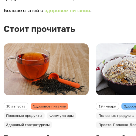
Больше статей о
здоровом питании
.
Стоит прочитать
10 августа
Здоровое питание
19 января
Здоро
Полезные продукты
Формула еды
Полезные продукты
Здоровый гастротуризм
Просто-Полезно-До