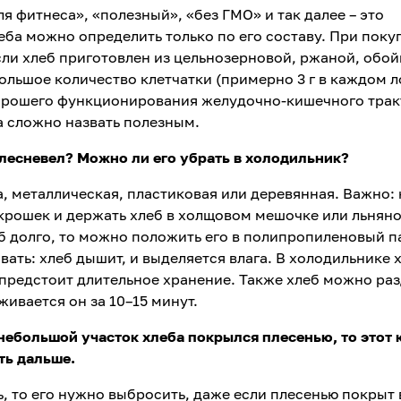
я фитнеса», «полезный», «без ГМО» и так далее – это
еба можно определить только по его составу. При поку
сли хлеб приготовлен из цельнозерновой, ржаной, обо
большое количество клетчатки (примерно 3 г в каждом л
хорошего функционирования желудочно-кишечного тракт
а сложно назвать полезным.
 плесневел? Можно ли его убрать в холодильник?
а, металлическая, пластиковая или деревянная. Важно:
крошек и держать хлеб в холщовом мешочке или льнян
еб долго, то можно положить его в полипропиленовый па
ать: хлеб дышит, и выделяется влага. В холодильнике 
предстоит длительное хранение. Также хлеб можно ра
ивается он за 10–15 минут.
 небольшой участок хлеба покрылся плесенью, то этот 
ть дальше.
ь, то его нужно выбросить, даже если плесенью покрыт 