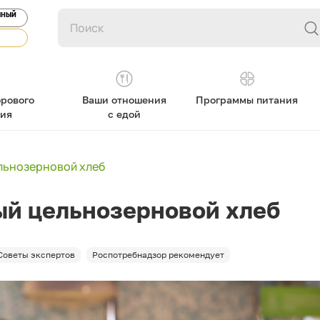
ЯНЫЙ
рового
Ваши отношения
Программы питания
ния
с едой
льнозерновой хлеб
й цельнозерновой хлеб
Советы экспертов
Роспотребнадзор рекомендует