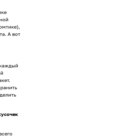
пке
йной
омтике),
а. А вот
 каждый
ой
кет.
хранить
зделить
кусочек
всего