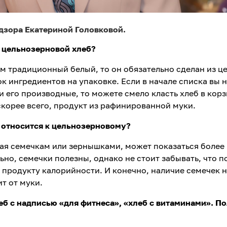
дзора Екатериной Головковой.
и цельнозерновой хлеб?
чем традиционный белый, то он обязательно сделан из ц
к ингредиентов на упаковке. Если в начале списка вы 
 его производные, то можете смело класть хлеб в корз
скорее всего, продукт из рафинированной муки.
, относится к цельнозерновому?
ная семечкам или зернышками, может показаться более
но, семечки полезны, однако не стоит забывать, что 
продукту калорийности. И конечно, наличие семечек н
т от муки.
леб с надписью «для фитнеса», «хлеб с витаминами». П