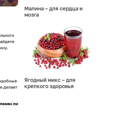
Малина – для сердца и
мозга
ельного
найдете
ину.
Ягодный микс – для
подобные
крепкого здоровья
е делает
олезен ли