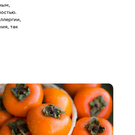
ным,
ностью.
ллергии,
ия, так