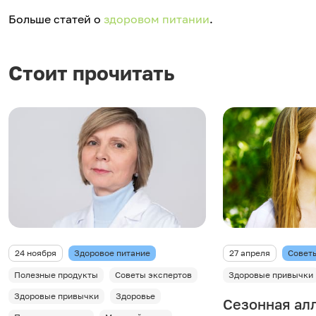
Больше статей о
здоровом питании
.
Стоит прочитать
24 ноября
Здоровое питание
27 апреля
Совет
Полезные продукты
Советы экспертов
Здоровые привычки
Здоровые привычки
Здоровье
Сезонная алл