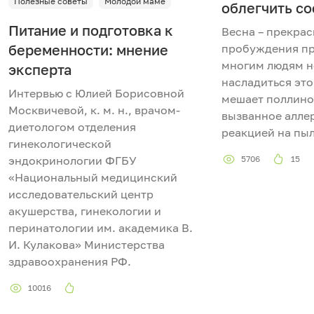
Полезные советы
Молодой маме
облегчить с
Питание и подготовка к
Весна – прекра
беременности: мнение
пробуждения п
многим людям н
эксперта
насладиться это
Интервью с Юлией Борисовной
мешает поллиноз
Москвичевой, к. м. н., врачом-
вызванное алле
диетологом отделения
реакцией на пыл
гинекологической
эндокринологии ФГБУ
5706
15
«Национальный медицинский
исследовательский центр
акушерства, гинекологии и
перинатологии им. академика В.
И. Кулакова» Министерства
здравоохранения РФ.
10016