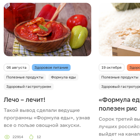
06 августа
Здоровое питание
19 октября
Здоро
Полезные продукты
Формула еды
Полезные продукты
Здоровый гастротуризм
Здоровый гастротур
Лечо – лечит!
«Формула ед
полезен рис
Такой вывод сделали ведущие
программы «Формула еды», узнав
Сорок третий в
все о пользе овощной закуски.
лучших российс
выйдет на канал
22914
12