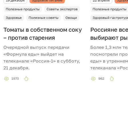
19 декабря
Здоровое питание
22 апреля
Здоро
Полезные продукты
Советы экспертов
Полезные продукты
Здоровье
Полезные советы
Овощи
Здоровый гастротур
Томаты в собственном соку
Россияне вс
– против старения
выбирают ры
Очередной выпуск передачи
Более 1,3 млн т
«Формула еды» выйдет на
посмотрели пр
телеканале «Россия-1» в субботу,
еды» в утренне
21 декабря.
телеканала «Рос
1973
962