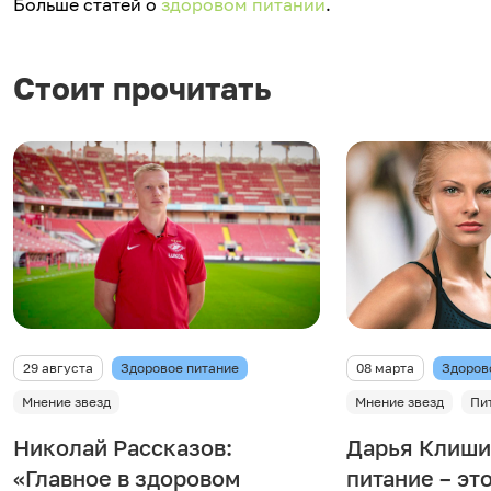
Больше статей о
здоровом питании
.
Стоит прочитать
29 августа
Здоровое питание
08 марта
Здоров
Мнение звезд
Мнение звезд
Пи
Николай Рассказов:
Дарья Клиши
«Главное в здоровом
питание – эт