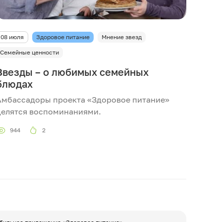
08 июля
Здоровое питание
Мнение звезд
Семейные ценности
Звезды – о любимых семейных
блюдах
Амбассадоры проекта «Здоровое питание»
делятся воспоминаниями.
944
2