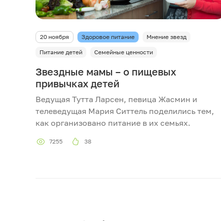
20 ноября
Здоровое питание
Мнение звезд
Питание детей
Семейные ценности
Звездные мамы – о пищевых
привычках детей
Ведущая Тутта Ларсен, певица Жасмин и
телеведущая Мария Ситтель поделились тем,
как организовано питание в их семьях.
7255
38