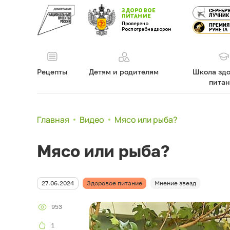
ЗДОРОВОЕ
СЕРЕБР
ЛУЧНИК
ПИТАНИЕ
Проверено
ПРЕМИЯ
Роспотребнадзором
РУНЕТА
Рецепты
Детям и родителям
Школа здо
пита
Главная
Видео
Мясо или рыба?
Мясо или рыба?
27.06.2024
Здоровое питание
Мнение звезд
953
1