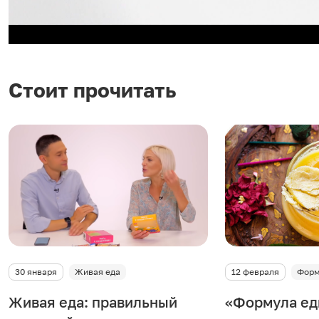
р
о
и
Стоит прочитать
з
в
е
с
т
и
30 января
Живая еда
12 февраля
Форм
в
Живая еда: правильный
«Формула ед