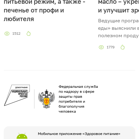
питьевой режим, а также -
масло – укр
и
печенье от профи и
и улучшит з
д
любителя
Ведущие прогр
еды» выяснили в
е
1512
полезном проду
о
1779
Федеральная служба
по надзору в сфере
защиты прав
потребителя и
благополучия
человека
Мобильное приложение «Здоровое питание»