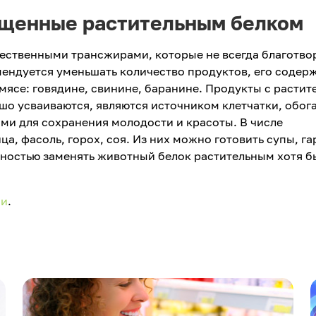
гащенные растительным белком
тественными трансжирами, которые не всегда благотво
мендуется уменьшать количество продуктов, его содер
 мясе: говядине, свинине, баранине. Продукты с расти
ошо усваиваются, являются источником клетчатки, обо
ми для сохранения молодости и красоты. В числе
а, фасоль, горох, соя. Из них можно готовить супы, г
лностью заменять животный белок растительным хотя б
ии
.