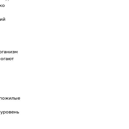
ко
ший
организм
могают
 пожилые
 уровень