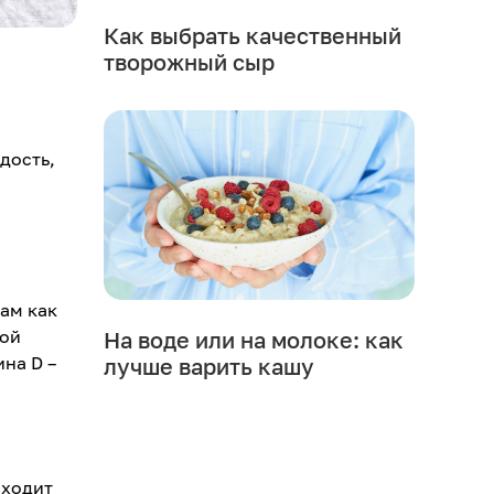
Как выбрать качественный
творожный сыр
дость,
ам как
ной
На воде или на молоке: как
ина D –
лучше варить кашу
сходит