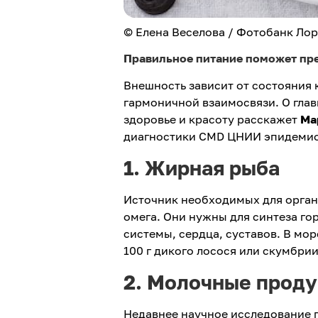
© Елена Веселова / Фотобанк Ло
Правильное питание поможет пре
Внешность зависит от состояния к
гармоничной взаимосвязи. О гла
здоровье и красоту расскажет
Ма
диагностики CMD ЦНИИ эпидемио
1. Жирная рыба
Источник необходимых для орган
омега. Они нужны для синтеза го
системы, сердца, суставов. В мор
100 г дикого лосося или скумбри
2. Молочные прод
Недавнее научное исследование 