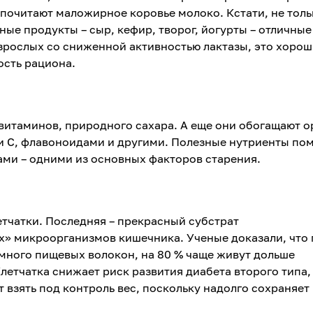
почитают маложирное коровье молоко. Кстати, не толь
ные продукты – сыр, кефир, творог, йогурты – отличные
взрослых со сниженной активностью лактазы, это хоро
сть рациона.
витаминов, природного сахара. А еще они обогащают 
и С, флавоноидами и другими. Полезные нутриенты по
ами – одними из основных факторов старения.
етчатки. Последняя – прекрасный субстрат
х» микроорганизмов кишечника. Ученые доказали, что
много пищевых волокон, на 80 % чаще живут дольше
Клетчатка снижает риск развития диабета второго типа,
 взять под контроль вес, поскольку надолго сохраняет