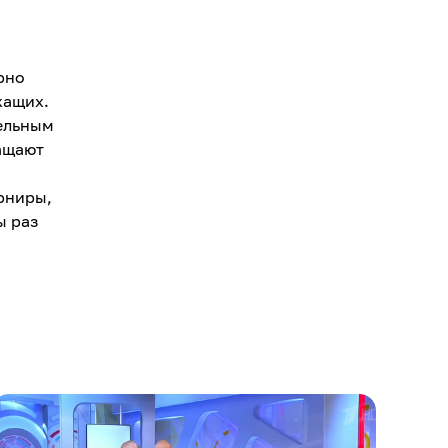
рно
жащих.
тельным
гащают
арниры,
ы раз